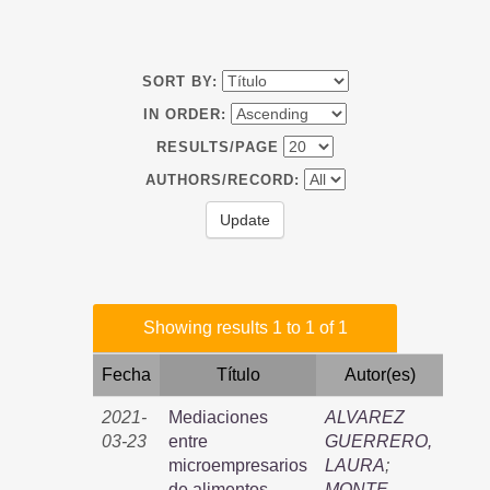
SORT BY:
IN ORDER:
RESULTS/PAGE
AUTHORS/RECORD:
Showing results 1 to 1 of 1
Fecha
Título
Autor(es)
2021-
Mediaciones
ALVAREZ
03-23
entre
GUERRERO,
microempresarios
LAURA
;
de alimentos
MONTE