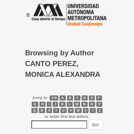
Browsing by Author
CANTO PEREZ,
MONICA ALEXANDRA
Jump to:
0-9
A
B
C
D
E
F
G
H
I
J
K
L
M
N
O
P
Q
R
S
T
U
V
W
X
Y
Z
or enter first few letters: