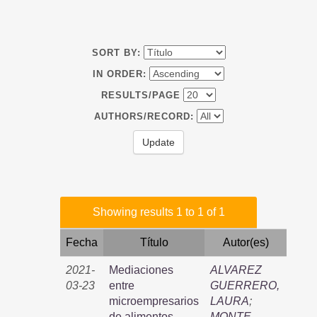
SORT BY:
IN ORDER:
RESULTS/PAGE
AUTHORS/RECORD:
Showing results 1 to 1 of 1
Fecha
Título
Autor(es)
2021-
Mediaciones
ALVAREZ
03-23
entre
GUERRERO,
microempresarios
LAURA
;
de alimentos
MONTE