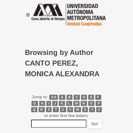
Browsing by Author
CANTO PEREZ,
MONICA ALEXANDRA
Jump to:
0-9
A
B
C
D
E
F
G
H
I
J
K
L
M
N
O
P
Q
R
S
T
U
V
W
X
Y
Z
or enter first few letters: