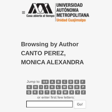
Browsing by Author
CANTO PEREZ,
MONICA ALEXANDRA
Jump to:
0-9
A
B
C
D
E
F
G
H
I
J
K
L
M
N
O
P
Q
R
S
T
U
V
W
X
Y
Z
or enter first few letters: