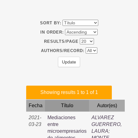
SORT BY:
IN ORDER:
RESULTS/PAGE
AUTHORS/RECORD:
Showing results 1 to 1 of 1
Fecha
Título
Autor(es)
2021-
Mediaciones
ALVAREZ
03-23
entre
GUERRERO,
microempresarios
LAURA
;
de alimentos
MONTE