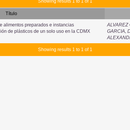
Showing results 1 to 1 of 1
Título
e alimentos preparados e instancias
ALVAREZ
ción de plásticos de un solo uso en la CDMX
GARCIA, 
ALEXAND
Showing results 1 to 1 of 1