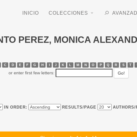
INICIO
COLECCIONES
AVANZA
CANTO PEREZ, MONICA ALEXAN
C
D
E
F
G
H
I
J
K
L
M
N
O
P
Q
R
S
T
or enter first few letters:
IN ORDER:
RESULTS/PAGE
AUTHORS/