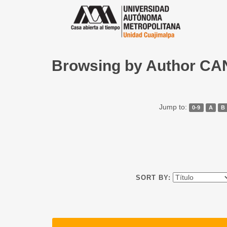
Browsing by Author 
Jump to:
0-9
A
B
SORT BY: