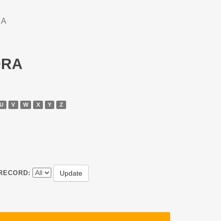
DA
DRA
U
V
W
X
Y
Z
RECORD: