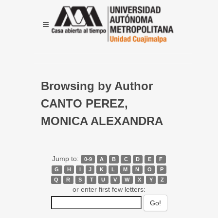
Browsing by Author
CANTO PEREZ,
MONICA ALEXANDRA
Jump to:
0-9
A
B
C
D
E
F
G
H
I
J
K
L
M
N
O
P
Q
R
S
T
U
V
W
X
Y
Z
or enter first few letters: