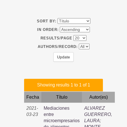
SORT BY:
IN ORDER:
RESULTS/PAGE
AUTHORS/RECORD:
Showing results 1 to 1 of 1
Fecha
Título
Autor(es)
2021-
Mediaciones
ALVAREZ
03-23
entre
GUERRERO,
microempresarios
LAURA
;
de alimentos
MONTE