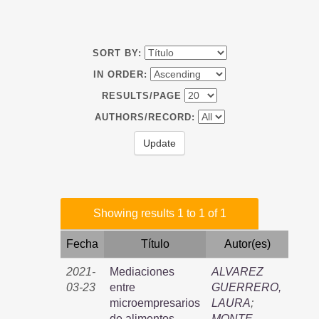
SORT BY:
IN ORDER:
RESULTS/PAGE
AUTHORS/RECORD:
Showing results 1 to 1 of 1
Fecha
Título
Autor(es)
2021-
Mediaciones
ALVAREZ
03-23
entre
GUERRERO,
microempresarios
LAURA
;
de alimentos
MONTE