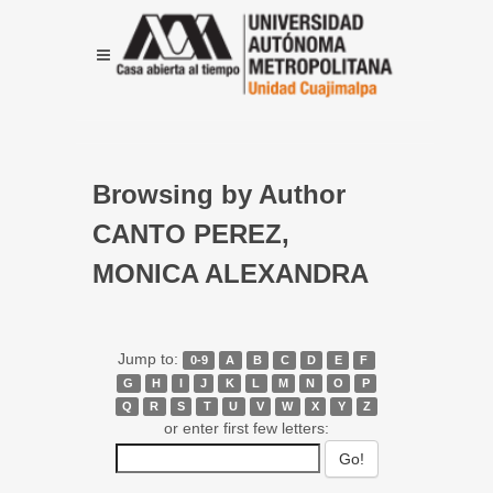
Browsing by Author
CANTO PEREZ,
MONICA ALEXANDRA
Jump to:
0-9
A
B
C
D
E
F
G
H
I
J
K
L
M
N
O
P
Q
R
S
T
U
V
W
X
Y
Z
or enter first few letters: