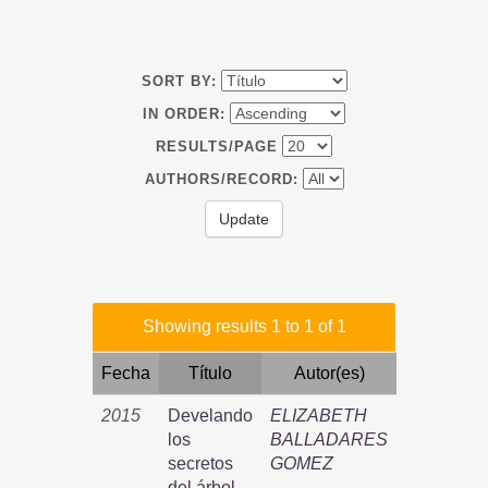
SORT BY:
IN ORDER:
RESULTS/PAGE
AUTHORS/RECORD:
Showing results 1 to 1 of 1
Fecha
Título
Autor(es)
2015
Develando
ELIZABETH
los
BALLADARES
secretos
GOMEZ
del árbol