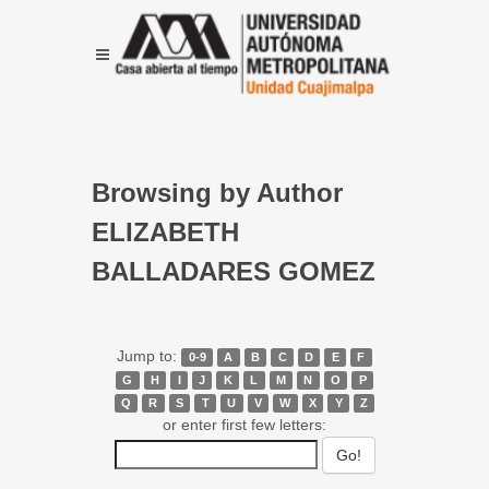
Browsing by Author
ELIZABETH
BALLADARES GOMEZ
Jump to:
0-9
A
B
C
D
E
F
G
H
I
J
K
L
M
N
O
P
Q
R
S
T
U
V
W
X
Y
Z
or enter first few letters: