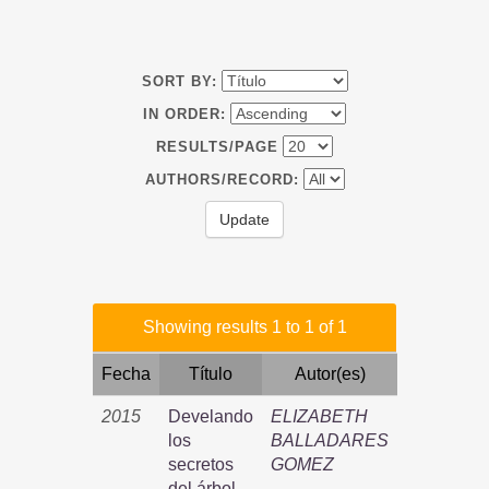
SORT BY:
IN ORDER:
RESULTS/PAGE
AUTHORS/RECORD:
Showing results 1 to 1 of 1
Fecha
Título
Autor(es)
2015
Develando
ELIZABETH
los
BALLADARES
secretos
GOMEZ
del árbol