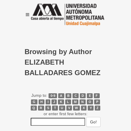
Browsing by Author
ELIZABETH
BALLADARES GOMEZ
Jump to:
0-9
A
B
C
D
E
F
G
H
I
J
K
L
M
N
O
P
Q
R
S
T
U
V
W
X
Y
Z
or enter first few letters: