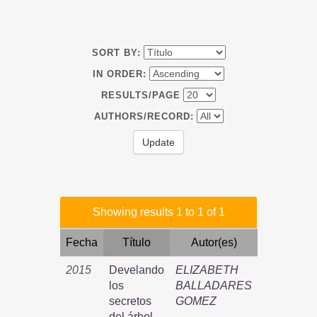
SORT BY:
IN ORDER:
RESULTS/PAGE
AUTHORS/RECORD:
Showing results 1 to 1 of 1
Fecha
Título
Autor(es)
2015
Develando
ELIZABETH
los
BALLADARES
secretos
GOMEZ
del árbol