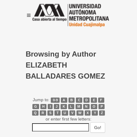
Browsing by Author
ELIZABETH
BALLADARES GOMEZ
Jump to:
0-9
A
B
C
D
E
F
G
H
I
J
K
L
M
N
O
P
Q
R
S
T
U
V
W
X
Y
Z
or enter first few letters: