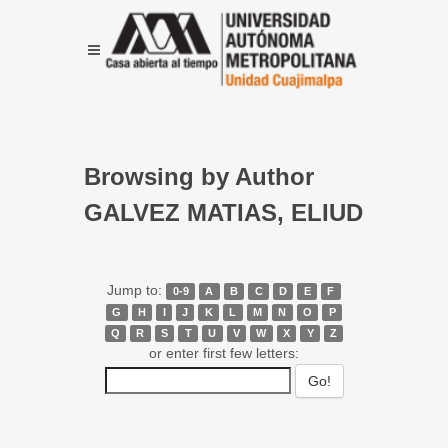
Browsing by Author
GALVEZ MATIAS, ELIUD
Jump to:
0-9
A
B
C
D
E
F
G
H
I
J
K
L
M
N
O
P
Q
R
S
T
U
V
W
X
Y
Z
or enter first few letters: