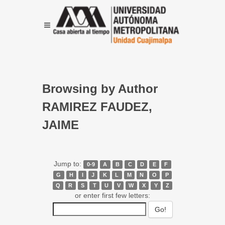
Browsing by Author
RAMIREZ FAUDEZ,
JAIME
Jump to:
0-9
A
B
C
D
E
F
G
H
I
J
K
L
M
N
O
P
Q
R
S
T
U
V
W
X
Y
Z
or enter first few letters: