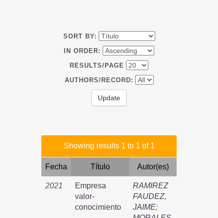
SORT BY:
IN ORDER:
RESULTS/PAGE
AUTHORS/RECORD:
Showing results 1 to 1 of 1
Fecha
Título
Autor(es)
2021
Empresa
RAMIREZ
valor-
FAUDEZ,
conocimiento
JAIME
;
MORALES