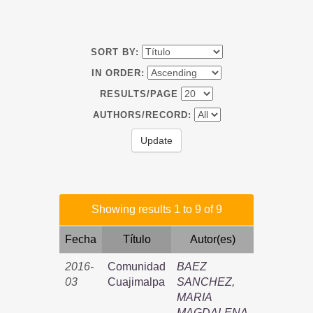
SORT BY:
IN ORDER:
RESULTS/PAGE
AUTHORS/RECORD:
Showing results 1 to 9 of 9
Fecha
Título
Autor(es)
2016-
Comunidad
BAEZ
03
Cuajimalpa
SANCHEZ,
MARIA
MAGDALENA