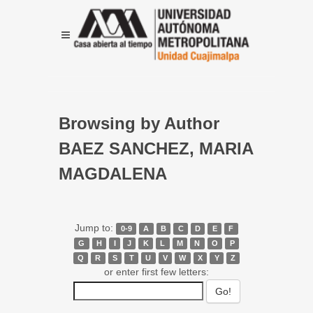
Browsing by Author
BAEZ SANCHEZ, MARIA
MAGDALENA
Jump to:
0-9
A
B
C
D
E
F
G
H
I
J
K
L
M
N
O
P
Q
R
S
T
U
V
W
X
Y
Z
or enter first few letters: