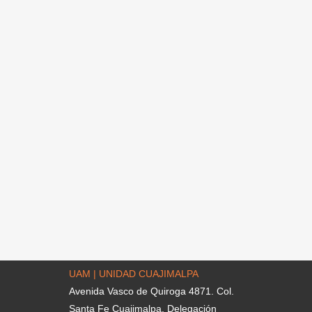
UAM | UNIDAD CUAJIMALPA
Avenida Vasco de Quiroga 4871. Col.
Santa Fe Cuajimalpa. Delegación