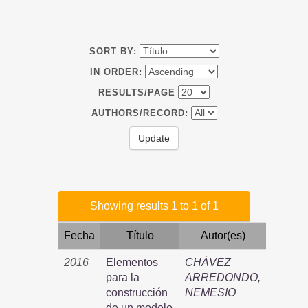
SORT BY:
IN ORDER:
RESULTS/PAGE
AUTHORS/RECORD:
Showing results 1 to 1 of 1
Fecha
Título
Autor(es)
2016
Elementos
CHÁVEZ
para la
ARREDONDO,
construcción
NEMESIO
de un modelo