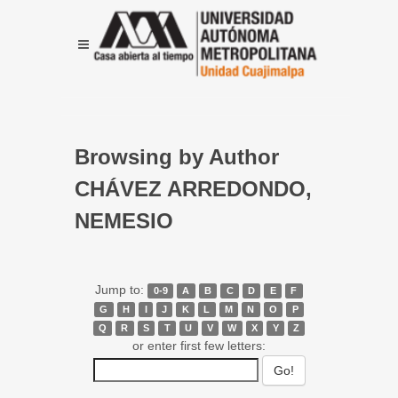
Browsing by Author
CHÁVEZ ARREDONDO,
NEMESIO
Jump to:
0-9
A
B
C
D
E
F
G
H
I
J
K
L
M
N
O
P
Q
R
S
T
U
V
W
X
Y
Z
or enter first few letters: