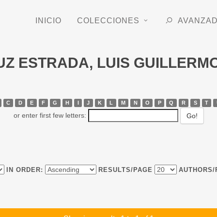
INICIO
COLECCIONES
AVANZA
RUZ ESTRADA, LUIS GUILLERM
C
D
E
F
G
H
I
J
K
L
M
N
O
P
Q
R
S
T
or enter first few letters:
IN ORDER:
RESULTS/PAGE
AUTHORS/