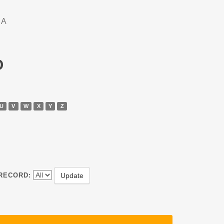
DA
O
U
V
W
X
Y
Z
RECORD: