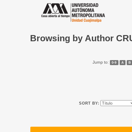
Browsing by Author C
Jump to:
0-9
A
B
SORT BY: