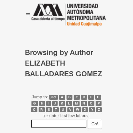
Browsing by Author
ELIZABETH
BALLADARES GOMEZ
Jump to:
0-9
A
B
C
D
E
F
G
H
I
J
K
L
M
N
O
P
Q
R
S
T
U
V
W
X
Y
Z
or enter first few letters: