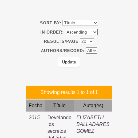
SORT BY:
IN ORDER:
RESULTS/PAGE
AUTHORS/RECORD:
Showing results 1 to 1 of 1
Fecha
Título
Autor(es)
2015
Develando
ELIZABETH
los
BALLADARES
secretos
GOMEZ
del árbol