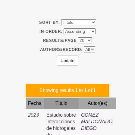
SORT BY:
IN ORDER:
RESULTS/PAGE
AUTHORS/RECORD:
Showing results 1 to 1 of 1
Fecha
Título
Autor(es)
2023
Estudio sobre
GOMEZ
interacciones
MALDONADO,
de hidrogeles
DIEGO
de