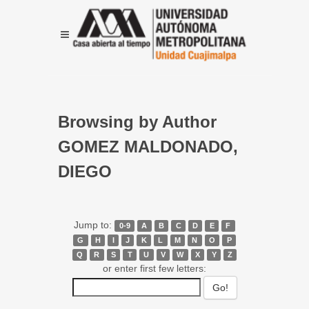
Browsing by Author
GOMEZ MALDONADO,
DIEGO
Jump to:
0-9
A
B
C
D
E
F
G
H
I
J
K
L
M
N
O
P
Q
R
S
T
U
V
W
X
Y
Z
or enter first few letters: