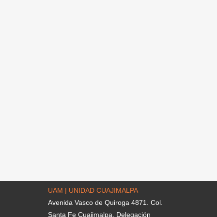
UAM | UNIDAD CUAJIMALPA
Avenida Vasco de Quiroga 4871. Col.
Santa Fe Cuajimalpa. Delegación