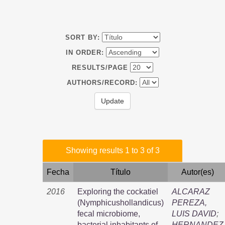
SORT BY:
IN ORDER:
RESULTS/PAGE
AUTHORS/RECORD:
Showing results 1 to 3 of 3
Fecha
Título
Autor(es)
2016
Exploring the cockatiel
ALCARAZ
(Nymphicushollandicus)
PEREZA,
fecal microbiome,
LUIS DAVID
;
bacterial inhabitants of
HERNANDEZ