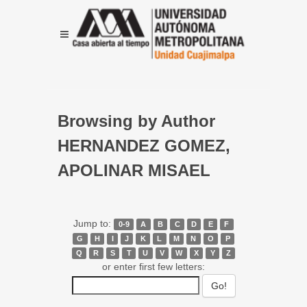
Browsing by Author
HERNANDEZ GOMEZ,
APOLINAR MISAEL
Jump to:
0-9
A
B
C
D
E
F
G
H
I
J
K
L
M
N
O
P
Q
R
S
T
U
V
W
X
Y
Z
or enter first few letters: