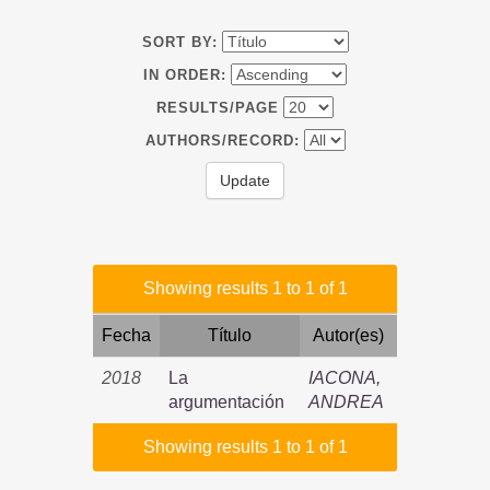
SORT BY:
IN ORDER:
RESULTS/PAGE
AUTHORS/RECORD:
Showing results 1 to 1 of 1
Fecha
Título
Autor(es)
2018
La
IACONA,
argumentación
ANDREA
Showing results 1 to 1 of 1