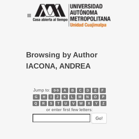
Browsing by Author
IACONA, ANDREA
Jump to:
0-9
A
B
C
D
E
F
G
H
I
J
K
L
M
N
O
P
Q
R
S
T
U
V
W
X
Y
Z
or enter first few letters: