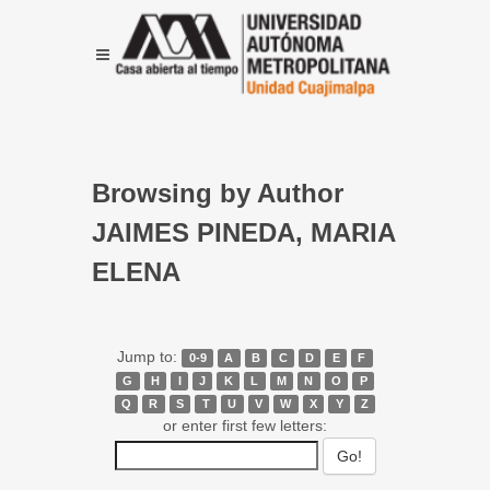
Browsing by Author
JAIMES PINEDA, MARIA
ELENA
Jump to:
0-9
A
B
C
D
E
F
G
H
I
J
K
L
M
N
O
P
Q
R
S
T
U
V
W
X
Y
Z
or enter first few letters: