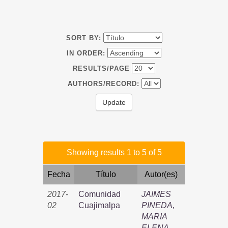
SORT BY:
IN ORDER:
RESULTS/PAGE
AUTHORS/RECORD:
Showing results 1 to 5 of 5
Fecha
Título
Autor(es)
2017-
Comunidad
JAIMES
02
Cuajimalpa
PINEDA,
MARIA
ELENA