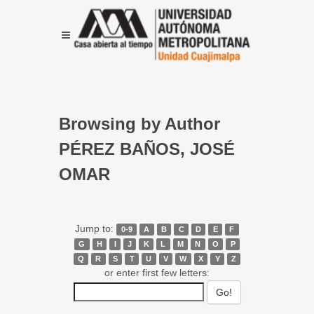
Browsing by Author
PÉREZ BAÑOS, JOSÉ
OMAR
Jump to:
0-9
A
B
C
D
E
F
G
H
I
J
K
L
M
N
O
P
Q
R
S
T
U
V
W
X
Y
Z
or enter first few letters: