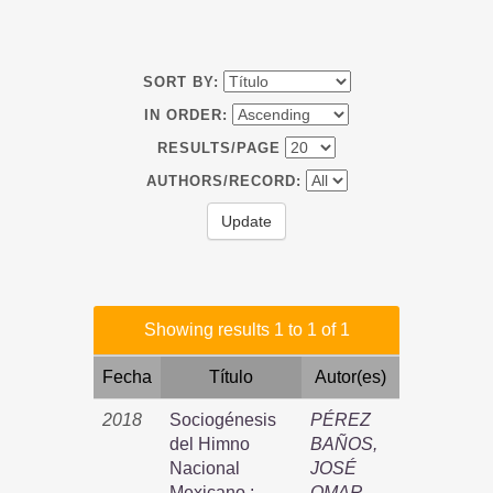
SORT BY:
IN ORDER:
RESULTS/PAGE
AUTHORS/RECORD:
Showing results 1 to 1 of 1
Fecha
Título
Autor(es)
2018
Sociogénesis
PÉREZ
del Himno
BAÑOS,
Nacional
JOSÉ
Mexicano :
OMAR