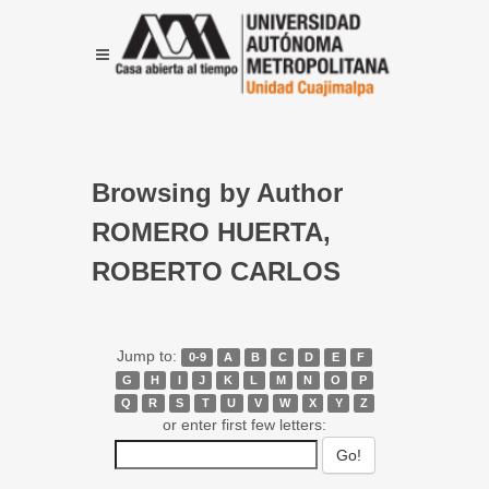
Browsing by Author
ROMERO HUERTA,
ROBERTO CARLOS
Jump to:
0-9
A
B
C
D
E
F
G
H
I
J
K
L
M
N
O
P
Q
R
S
T
U
V
W
X
Y
Z
or enter first few letters: