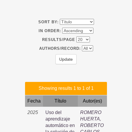
SORT BY:
IN ORDER:
RESULTS/PAGE
AUTHORS/RECORD:
Showing results 1 to 1 of 1
Fecha
Título
Autor(es)
2025
Uso del
ROMERO
aprendizaje
HUERTA,
automático en
ROBERTO
la solución de
CARLOS