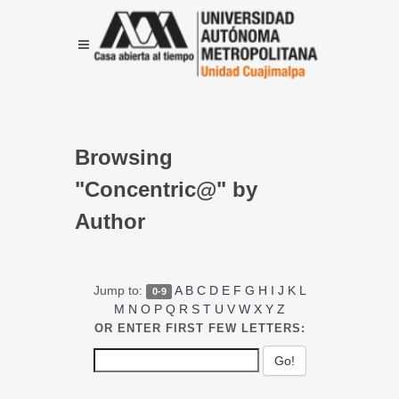
Browsing
"Concentric@" by
Author
Jump to:
A
B
C
D
E
F
G
H
I
J
K
L
0-9
M
N
O
P
Q
R
S
T
U
V
W
X
Y
Z
OR ENTER FIRST FEW LETTERS: