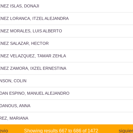
ENEZ ISLAS, DONAJI
ENEZ LORANCA, ITZEL ALEJANDRA
ENEZ MORALES, LUIS ALBERTO
ENEZ SALAZAR, HECTOR
ENEZ VELAZQUEZ, TAMAR ZEHLA
ENEZ ZAMORA, IXZEL ERNESTINA
NSON, COLIN
DAN ESPINO, MANUEL ALEJANDRO
DANOUS, ANNA
REZ, MARIANA
evio
Showing results 667 to 686 of 1472
siguie