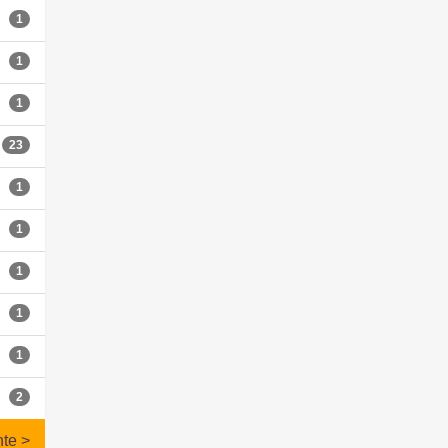
1
1
1
23
1
1
1
1
1
2
nte >