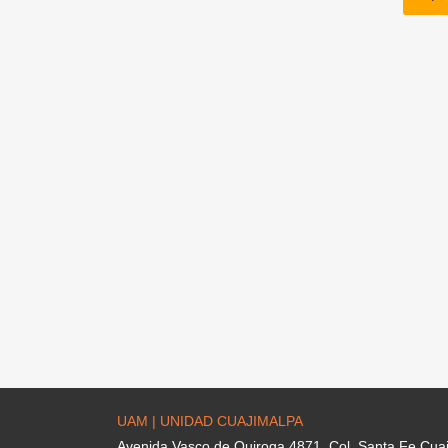
UAM | UNIDAD CUAJIMALPA
Avenida Vasco de Quiroga 4871. Col. Santa Fe Cua