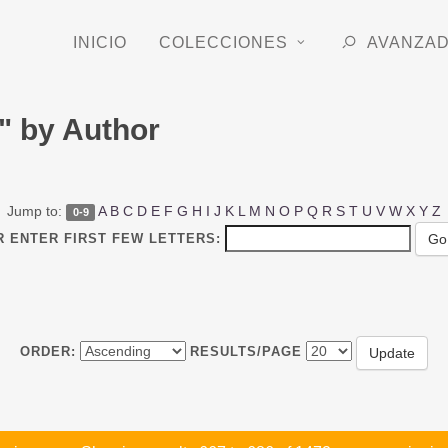
INICIO
COLECCIONES
AVANZA
" by Author
Jump to:
A
B
C
D
E
F
G
H
I
J
K
L
M
N
O
P
Q
R
S
T
U
V
W
X
Y
Z
0-9
R ENTER FIRST FEW LETTERS:
ORDER:
RESULTS/PAGE