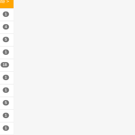
nte >
1
4
5
1
18
1
1
5
1
1