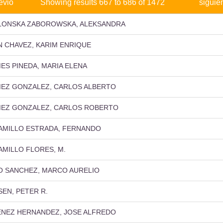
evio
Showing results 667 to 686 of 1472
siguie
LONSKA ZABOROWSKA, ALEKSANDRA
N CHAVEZ, KARIM ENRIQUE
MES PINEDA, MARIA ELENA
MEZ GONZALEZ, CARLOS ALBERTO
MEZ GONZALEZ, CARLOS ROBERTO
AMILLO ESTRADA, FERNANDO
AMILLO FLORES, M.
O SANCHEZ, MARCO AURELIO
SEN, PETER R.
ENEZ HERNANDEZ, JOSE ALFREDO