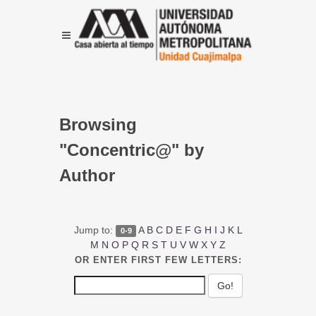
Browsing
"Concentric@" by
Author
Jump to:
A
B
C
D
E
F
G
H
I
J
K
L
0-9
M
N
O
P
Q
R
S
T
U
V
W
X
Y
Z
OR ENTER FIRST FEW LETTERS: