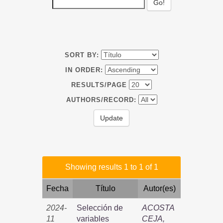
SORT BY:
IN ORDER:
RESULTS/PAGE
AUTHORS/RECORD:
Showing results 1 to 1 of 1
Fecha
Título
Autor(es)
2024-
Selección de
ACOSTA
11
variables
CEJA,