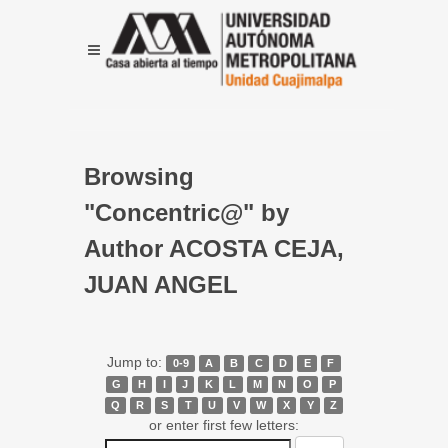
Browsing
"Concentric@" by
Author ACOSTA CEJA,
JUAN ANGEL
Jump to:
0-9
A
B
C
D
E
F
G
H
I
J
K
L
M
N
O
P
Q
R
S
T
U
V
W
X
Y
Z
or enter first few letters: