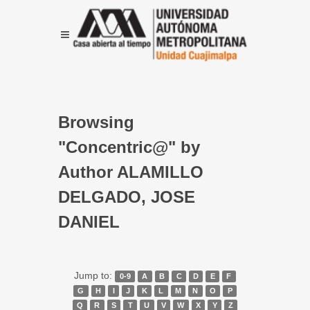
Browsing
"Concentric@" by
Author ALAMILLO
DELGADO, JOSE
DANIEL
Jump to:
0-9
A
B
C
D
E
F
G
H
I
J
K
L
M
N
O
P
Q
R
S
T
U
V
W
X
Y
Z