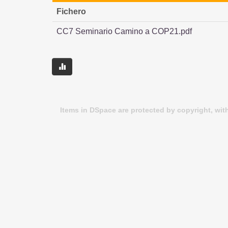
Fichero
CC7 Seminario Camino a COP21.pdf
Items in DSpace are protected by copyright, with