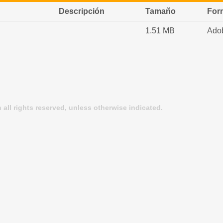
Descripción
Tamaño
For
1.51 MB
Ado
 all rights reserved, unless otherwise indicated.