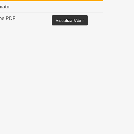
mato
be PDF
Visualizar/Abrir