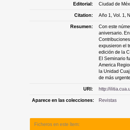
Editorial:
Ciudad de Méx
Citation:
Año 1, Vol. 1,
Resumen:
Con este númer
aniversario. E
Contribuciones
expusieron el t
edición de la C
El Seminario fu
America Regiona
la Unidad Cuaj
de más urgente 
URI:
http://ilitia.
Aparece en las colecciones:
Revistas
Ficheros en este ítem: