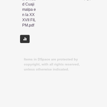
d Cuaji
malpa e
n la XX
XVII FIL
PM.pdf
Items in DSpace are protected by
copyright, with all rights reserved,
unless otherwise indicated.