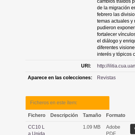
cambios traídos p
de la migración 
febrero las divis
temas actuales y 
pudieron exponer 
fortalecer vínculo
el diálogo y enri
diferentes vision
interés y tópicos
URI:
http://ilitia.cua
Aparece en las colecciones:
Revistas
Ficheros en este ítem:
Fichero
Descripción
Tamaño
Formato
CC10 L
1.09 MB
Adobe
a Unida
PDF