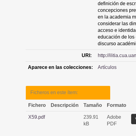
definición de escr
concepciones presc
en la academia m
considerar las di
acceso e identida
educación de los
discurso académi
URI:
http://ilitia.cua
Aparece en las colecciones:
Artículos
Ficheros en este ítem:
Fichero
Descripción
Tamaño
Formato
X59.pdf
239.91
Adobe
kB
PDF