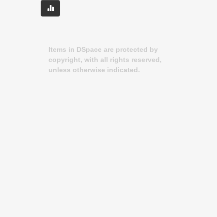
Items in DSpace are protected by
copyright, with all rights reserved,
unless otherwise indicated.