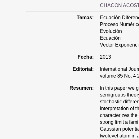
CHACON ACOST
Temas:
Ecuación Diferenc
Proceso Numéric
Evolución
Ecuación
Vector Exponenci
Fecha:
2013
Editorial:
International Jou
volume 85 No. 4 
Resumen:
In this paper we g
semigroups theory
stochastic differe
interpretation of 
characterizes th
strong limit a fam
Gaussian potentia
twolevel atom in a