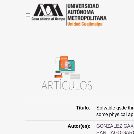
Título:
Solvable qsde th
some physical app
Autor(es):
GONZALEZ GAX
SANTIAGO GARC