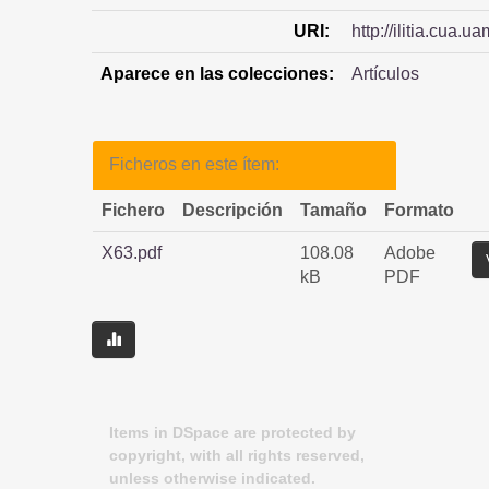
URI:
http://ilitia.cua
Aparece en las colecciones:
Artículos
Ficheros en este ítem:
Fichero
Descripción
Tamaño
Formato
X63.pdf
108.08
Adobe
kB
PDF
Items in DSpace are protected by
copyright, with all rights reserved,
unless otherwise indicated.