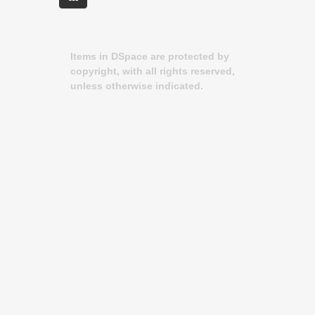
Items in DSpace are protected by
copyright, with all rights reserved,
unless otherwise indicated.