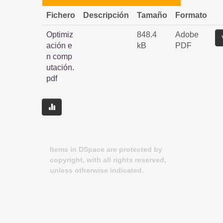
Fichero
Descripción
Tamaño
Formato
Optimiz
848.4
Adobe
ación e
kB
PDF
n comp
utación.
pdf
Items in DSpace are protected by
copyright, with all rights reserved,
unless otherwise indicated.