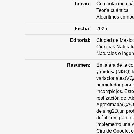
Temas:
Computación cuán
Teoría cuántica
Algoritmos compu
Fecha:
2025
Editorial:
Ciudad de México
Ciencias Naturale
Naturales e Ingen
Resumen:
En la era de la c
y ruidosa(NISQ),l
variacionales(VQ
prometedor para 
incomplejos. Este 
realización del A
Aproximada(QAOA)
de sing2D,un pro
difícil con gran r
implementó una ver
Cirq de Google, 