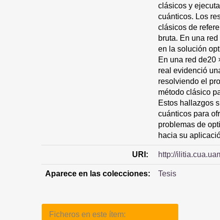
clásicos y ejecuta
cuánticos. Los re
clásicos de refer
bruta. En una red
en la solución op
En una red de20 ×
real evidenció un
resolviendo el pr
método clásico pa
Estos hallazgos s
cuánticos para ofr
problemas de opt
hacia su aplicació
URI:
http://ilitia.cua
Aparece en las colecciones:
Tesis
Ficheros en este ítem: