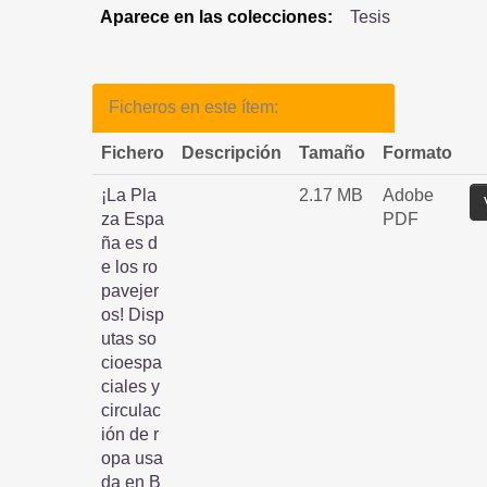
Aparece en las colecciones:
Tesis
Ficheros en este ítem:
Fichero
Descripción
Tamaño
Formato
¡La Pla
2.17 MB
Adobe
za Espa
PDF
ña es d
e los ro
pavejer
os! Disp
utas so
cioespa
ciales y
circulac
ión de r
opa usa
da en B