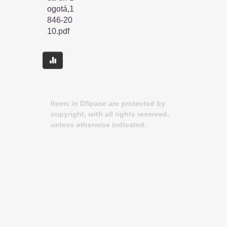
ogotá,1
846-20
10.pdf
Items in DSpace are protected by
copyright, with all rights reserved,
unless otherwise indicated.