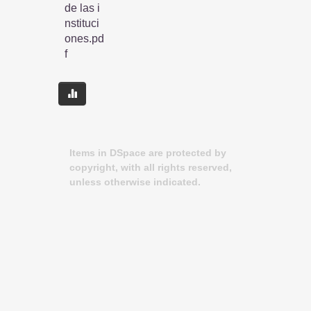
de las i
nstituci
ones.pd
f
Items in DSpace are protected by
copyright, with all rights reserved,
unless otherwise indicated.