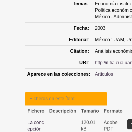
Temas:
Economía instituc
Política económic
México - Administ
Fecha:
2003
Editorial:
México : UAM, Un
Citation:
Análisis económic
URI:
http://ilitia.cua
Aparece en las colecciones:
Artículos
Ficheros en este ítem:
Fichero
Descripción
Tamaño
Formato
La conc
120.01
Adobe
epción
kB
PDF