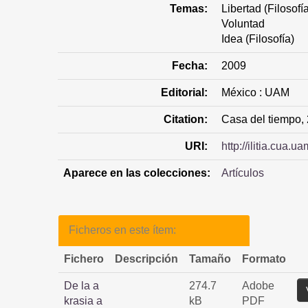
Temas:
Libertad (Filosofí
Voluntad
Idea (Filosofía)
Fecha:
2009
Editorial:
México : UAM
Citation:
Casa del tiempo, 
URI:
http://ilitia.cua
Aparece en las colecciones:
Artículos
Ficheros en este ítem:
Fichero
Descripción
Tamaño
Formato
De la a
274.7
Adobe
krasia a
kB
PDF