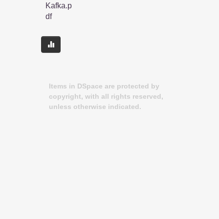
Kafka.p
df
Items in DSpace are protected by
copyright, with all rights reserved,
unless otherwise indicated.