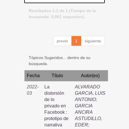
Resultados 1-1 de 1 (Tiempo de la
busqueda: 0.001 segundos).
previo
1
siguiente
Tópicos Sugeridos... dentro de su
búsqueda.
Fecha
Título
Autor(es)
2022-
La
ALVARADO
03
distorsión
GARCIA, LUIS
de lo
ANTONIO
;
privado en
GARCIA
Facebook :
ANCIRA
prototipo de
ASTUDILLO,
narrativa
EDER
;