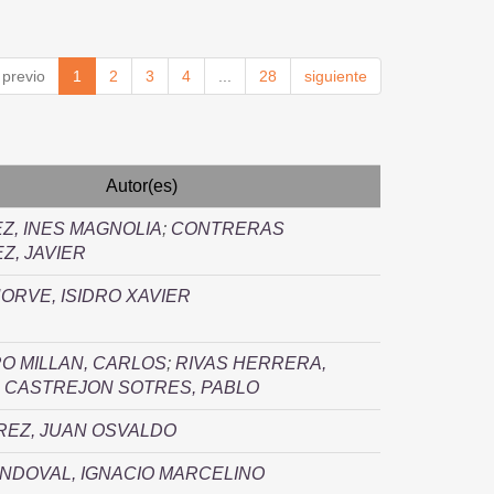
previo
1
2
3
4
...
28
siguiente
Autor(es)
Z, INES MAGNOLIA
;
CONTRERAS
Z, JAVIER
ORVE, ISIDRO XAVIER
O MILLAN, CARLOS
;
RIVAS HERRERA,
;
CASTREJON SOTRES, PABLO
REZ, JUAN OSVALDO
NDOVAL, IGNACIO MARCELINO