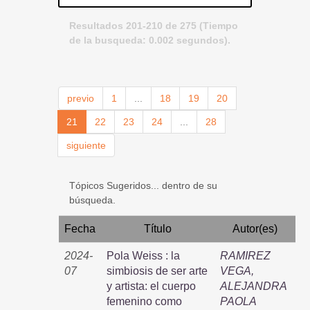
Resultados 201-210 de 275 (Tiempo
de la busqueda: 0.002 segundos).
previo
1
...
18
19
20
21
22
23
24
...
28
siguiente
Tópicos Sugeridos... dentro de su
búsqueda.
Fecha
Título
Autor(es)
2024-
Pola Weiss : la
RAMIREZ
07
simbiosis de ser arte
VEGA,
y artista: el cuerpo
ALEJANDRA
femenino como
PAOLA