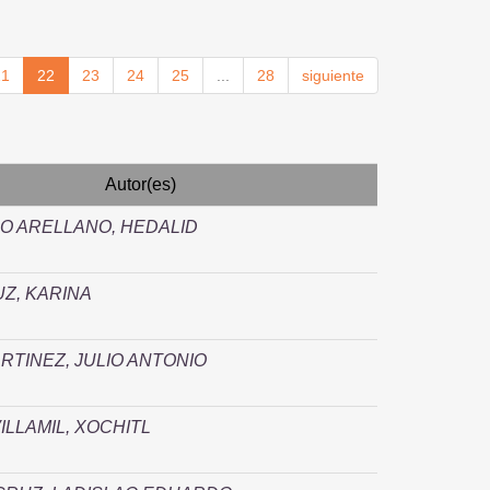
21
22
23
24
25
...
28
siguiente
Autor(es)
O ARELLANO, HEDALID
UZ, KARINA
RTINEZ, JULIO ANTONIO
ILLAMIL, XOCHITL