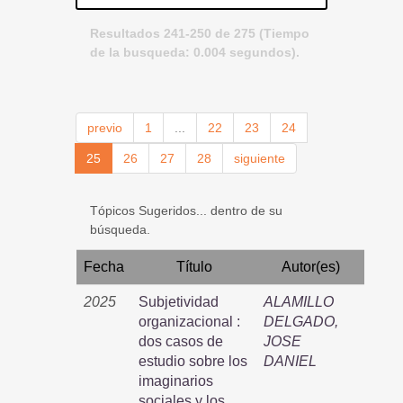
Resultados 241-250 de 275 (Tiempo
de la busqueda: 0.004 segundos).
previo
1
...
22
23
24
25
26
27
28
siguiente
Tópicos Sugeridos... dentro de su
búsqueda.
Fecha
Título
Autor(es)
2025
Subjetividad
ALAMILLO
organizacional :
DELGADO,
dos casos de
JOSE
estudio sobre los
DANIEL
imaginarios
sociales y los