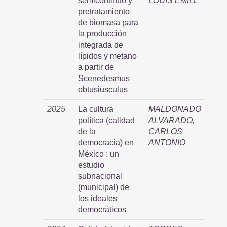
semicontinuo y
LOUIS EMILE
pretratamiento
de biomasa para
la producción
integrada de
lípidos y metano
a partir de
Scenedesmus
obtusiusculus
2025
La cultura
MALDONADO
política (calidad
ALVARADO,
de la
CARLOS
democracia) en
ANTONIO
México : un
estudio
subnacional
(municipal) de
los ideales
democráticos