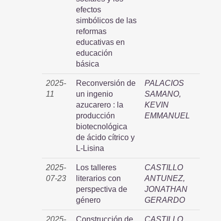
efectos
simbólicos de las
reformas
educativas en
educación
básica
2025-
Reconversión de
PALACIOS
11
un ingenio
SAMANO,
azucarero : la
KEVIN
producción
EMMANUEL
biotecnológica
de ácido cítrico y
L-Lisina
2025-
Los talleres
CASTILLO
07-23
literarios con
ANTUNEZ,
perspectiva de
JONATHAN
género
GERARDO
2025-
Construcción de
CASTILLO