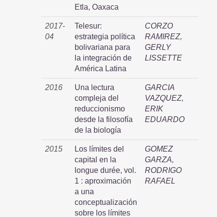
Etla, Oaxaca
2017-
Telesur:
CORZO
04
estrategia política
RAMIREZ,
bolivariana para
GERLY
la integración de
LISSETTE
América Latina
2016
Una lectura
GARCIA
compleja del
VAZQUEZ,
reduccionismo
ERIK
desde la filosofía
EDUARDO
de la biología
2015
Los límites del
GOMEZ
capital en la
GARZA,
longue durée, vol.
RODRIGO
1 : aproximación
RAFAEL
a una
conceptualización
sobre los límites