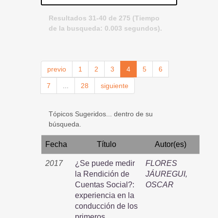
Resultados 31-40 de 275 (Tiempo
de la busqueda: 0.003 segundos).
previo
1
2
3
4
5
6
7
...
28
siguiente
Tópicos Sugeridos... dentro de su
búsqueda.
Fecha
Título
Autor(es)
2017
¿Se puede medir
FLORES
la Rendición de
JÁUREGUI,
Cuentas Social?:
OSCAR
experiencia en la
conducción de los
primeros