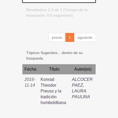
Resultados 1-1 de 1 (Tiempo de la
busqueda: 0.0 segundos).
previo
1
siguiente
Tópicos Sugeridos... dentro de su
búsqueda.
Fecha
Título
Autor(es)
2016-
Konrad
ALCOCER
11-14
Theodor
PAEZ,
Preuss y la
LAURA
tradición
PAULINA
humboldtiana