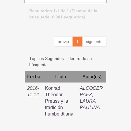
Resultados 1-1 de 1 (Tiempo de la
busqueda: 0.001 segundos).
previo
1
siguiente
Tópicos Sugeridos... dentro de su
búsqueda.
Fecha
Título
Autor(es)
2016-
Konrad
ALCOCER
11-14
Theodor
PAEZ,
Preuss y la
LAURA
tradición
PAULINA
humboldtiana