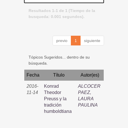
Resultados 1-1 de 1 (Tiempo de la
busqueda: 0.001 segundos).
previo
1
siguiente
Tópicos Sugeridos... dentro de su
búsqueda.
Fecha
Título
Autor(es)
2016-
Konrad
ALCOCER
11-14
Theodor
PAEZ,
Preuss y la
LAURA
tradición
PAULINA
humboldtiana