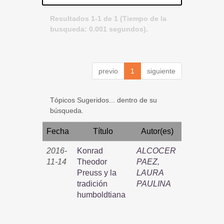
Resultados 1-1 de 1 (Tiempo de la
busqueda: 0.001 segundos).
previo
1
siguiente
Tópicos Sugeridos... dentro de su
búsqueda.
Fecha
Título
Autor(es)
2016-
Konrad
ALCOCER
11-14
Theodor
PAEZ,
Preuss y la
LAURA
tradición
PAULINA
humboldtiana