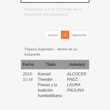
Resultados 1-1 de 1 (Tiempo de la
busqueda: 0.0 segundos).
previo
1
siguiente
Tópicos Sugeridos... dentro de su
búsqueda.
Fecha
Título
Autor(es)
2016-
Konrad
ALCOCER
11-14
Theodor
PAEZ,
Preuss y la
LAURA
tradición
PAULINA
humboldtiana