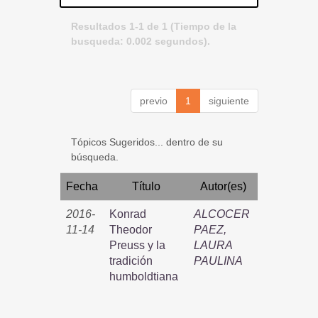
Resultados 1-1 de 1 (Tiempo de la
busqueda: 0.002 segundos).
previo
1
siguiente
Tópicos Sugeridos... dentro de su
búsqueda.
Fecha
Título
Autor(es)
2016-
Konrad
ALCOCER
11-14
Theodor
PAEZ,
Preuss y la
LAURA
tradición
PAULINA
humboldtiana