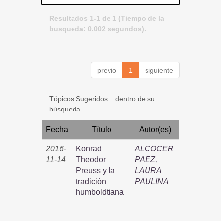
Resultados 1-1 de 1 (Tiempo de la
busqueda: 0.002 segundos).
previo
1
siguiente
Tópicos Sugeridos... dentro de su
búsqueda.
Fecha
Título
Autor(es)
2016-
Konrad
ALCOCER
11-14
Theodor
PAEZ,
Preuss y la
LAURA
tradición
PAULINA
humboldtiana