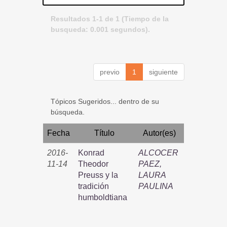
Resultados 1-1 de 1 (Tiempo de la
busqueda: 0.001 segundos).
previo
1
siguiente
Tópicos Sugeridos... dentro de su
búsqueda.
Fecha
Título
Autor(es)
2016-
Konrad
ALCOCER
11-14
Theodor
PAEZ,
Preuss y la
LAURA
tradición
PAULINA
humboldtiana