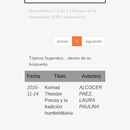
Resultados 1-1 de 1 (Tiempo de la
busqueda: 0.001 segundos).
previo
1
siguiente
Tópicos Sugeridos... dentro de su
búsqueda.
Fecha
Título
Autor(es)
2016-
Konrad
ALCOCER
11-14
Theodor
PAEZ,
Preuss y la
LAURA
tradición
PAULINA
humboldtiana